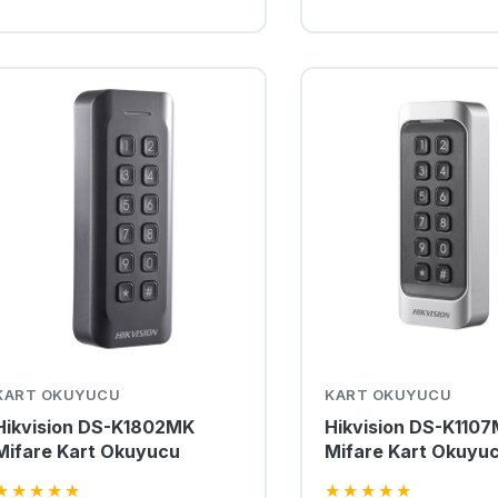
KART OKUYUCU
KART OKUYUCU
Hikvision DS-K1802MK
Hikvision DS-K110
Mifare Kart Okuyucu
Mifare Kart Okuyu
★
★
★
★
★
★
★
★
★
★