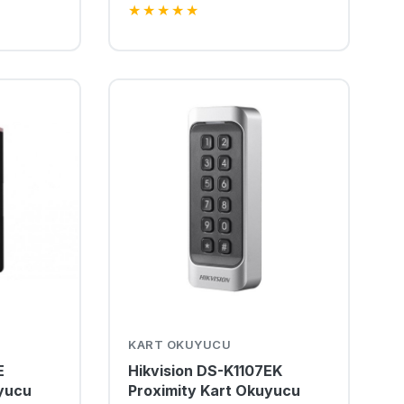
★
★
★
★
★
KART OKUYUCU
E
Hikvision DS-K1107EK
uyucu
Proximity Kart Okuyucu