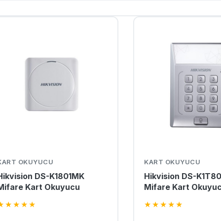
KART OKUYUCU
KART OKUYUCU
Hikvision DS-K1801MK
Hikvision DS-K1T8
Mifare Kart Okuyucu
Mifare Kart Okuyu
★
★
★
★
★
★
★
★
★
★