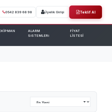
0542 839 68 98
Üyelik Girişi
Teklif Al
EKİPMAN
ALARM
FİYAT
SiSTEMLERi
LİSTESİ