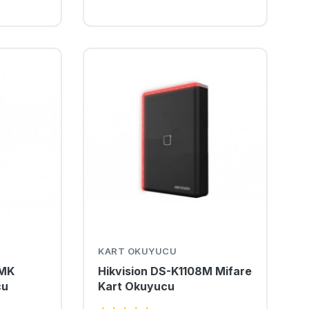
KART OKUYUCU
8MK
Hikvision DS-K1108M Mifare
cu
Kart Okuyucu