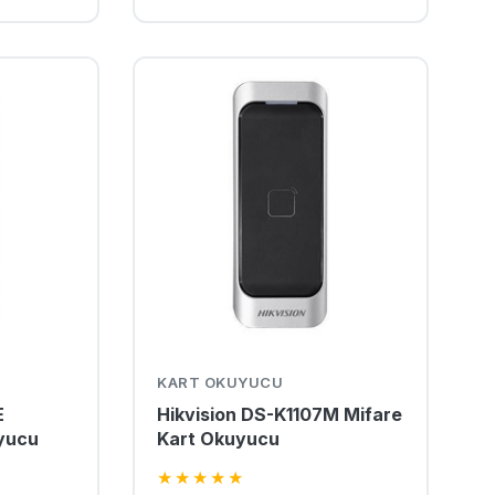
KART OKUYUCU
E
Hikvision DS-K1107M Mifare
uyucu
Kart Okuyucu
★
★
★
★
★