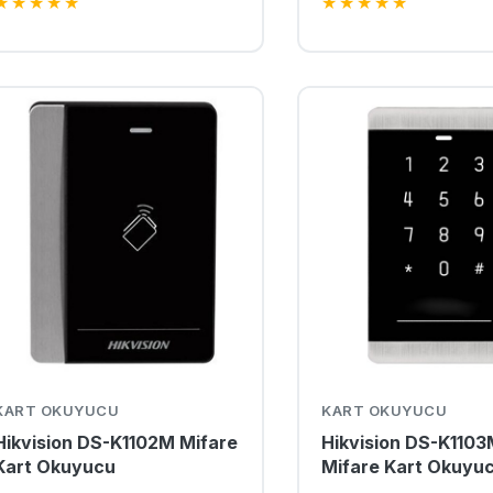
★
★
★
★
★
★
★
★
★
★
KART OKUYUCU
KART OKUYUCU
Hikvision DS-K1102M Mifare
Hikvision DS-K110
Kart Okuyucu
Mifare Kart Okuyu