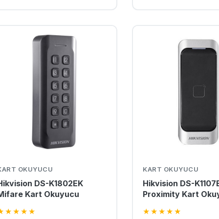
KART OKUYUCU
KART OKUYUCU
Hikvision DS-K1802EK
Hikvision DS-K1107
Mifare Kart Okuyucu
Proximity Kart Ok
★
★
★
★
★
★
★
★
★
★