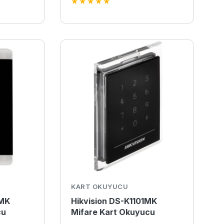
★
★
★
★
★
KART OKUYUCU
3MK
Hikvision DS-K1101MK
cu
Mifare Kart Okuyucu