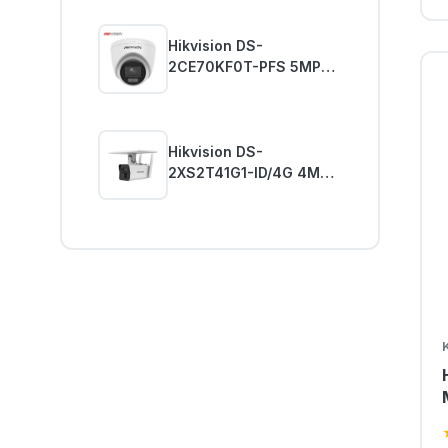
Hikvision DS-
2CE70KF0T-PFS 5MP
Analog ColorVu Dome
Kamera
Hikvision DS-
2XS2T41G1-ID/4G 4MP
Güneş Enerjili Güvenlik
Kamerası