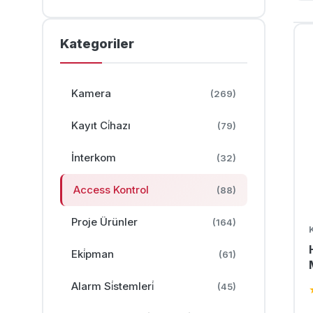
Kategoriler
Kamera
(269)
Kayıt Ci̇hazı
(79)
İnterkom
(32)
Access Kontrol
(88)
Proje Ürünler
(164)
Eki̇pman
(61)
Alarm Si̇stemleri̇
(45)