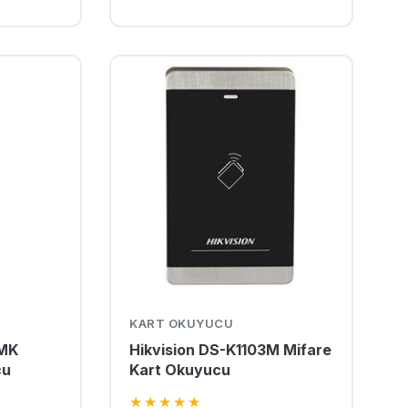
KART OKUYUCU
7MK
Hikvision DS-K1103M Mifare
cu
Kart Okuyucu
★
★
★
★
★