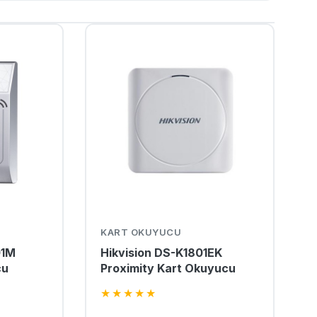
KART OKUYUCU
01M
Hikvision DS-K1801EK
cu
Proximity Kart Okuyucu
★
★
★
★
★