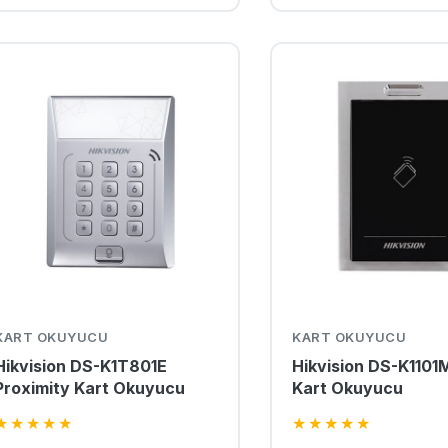
KART OKUYUCU
KART OKUYUCU
Hikvision DS-K1T801E
Hikvision DS-K1101
Proximity Kart Okuyucu
Kart Okuyucu
★
★
★
★
★
★
★
★
★
★