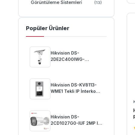
Görüntüleme Si̇stemleri̇
(13)
Popüler Ürünler
Hikvision DS-
2DE2C400IWG-
K/4G/C09S20 4MP Pro
Güneş Enerjili Güvenlik
PT Kamera
Hikvision DS-KV8113-
WME1 Tekli IP İnterkom
Zil Paneli
Hikvision DS-
2CD1027G0-IUF 2MP IP
ColorVu Bullet Kamera