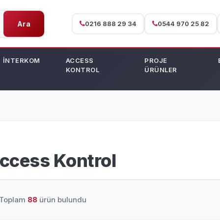
Ara
0216 888 29 34
0544 970 25 82
İNTERKOM
ACCESS
PROJE
KONTROL
ÜRÜNLER
ccess Kontrol
Toplam
88
ürün bulundu