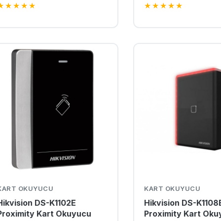
★
★
★
★
★
★
★
★
★
★
KART OKUYUCU
KART OKUYUCU
Hikvision DS-K1102E
Hikvision DS-K1108
Proximity Kart Okuyucu
Proximity Kart Ok