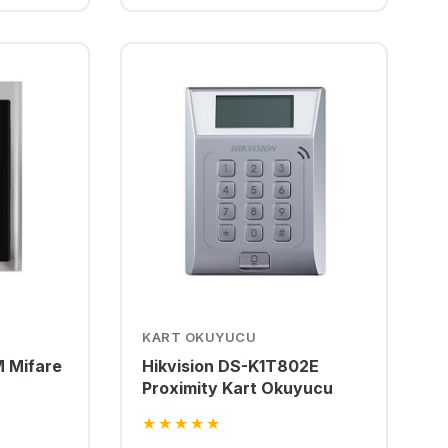
KART OKUYUCU
M Mifare
Hikvision DS-K1T802E
Proximity Kart Okuyucu
★
★
★
★
★