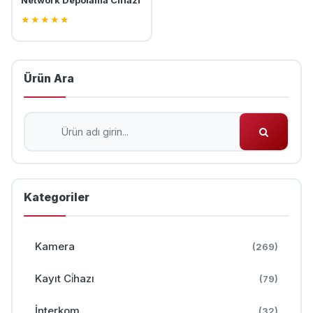
Network Depolama Cihazı
★
★
★
★
★
Ürün Ara
Kategoriler
Kamera
(269)
Kayıt Ci̇hazı
(79)
İnterkom
(32)