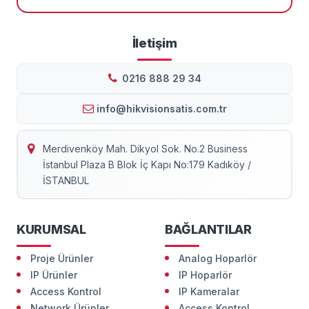
İletişim
0216 888 29 34
info@hikvisionsatis.com.tr
Merdivenköy Mah. Dikyol Sok. No.2 Business
İstanbul Plaza B Blok İç Kapı No:179 Kadıköy /
İSTANBUL
KURUMSAL
BAĞLANTILAR
Proje Ürünler
Analog Hoparlör
IP Ürünler
IP Hoparlör
Access Kontrol
IP Kameralar
Network Ürünler
Access Kontrol