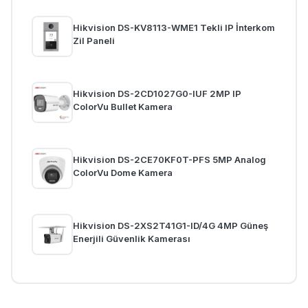
Hikvision DS-KV8113-WME1 Tekli IP İnterkom
Zil Paneli
Hikvision DS-2CD1027G0-IUF 2MP IP
ColorVu Bullet Kamera
Hikvision DS-2CE70KF0T-PFS 5MP Analog
ColorVu Dome Kamera
Hikvision DS-2XS2T41G1-ID/4G 4MP Güneş
Enerjili Güvenlik Kamerası