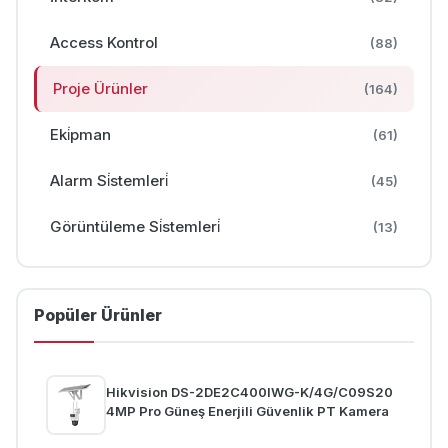
Access Kontrol
(88)
Proje Ürünler
(164)
Eki̇pman
(61)
Alarm Si̇stemleri̇
(45)
Görüntüleme Si̇stemleri̇
(13)
Popüler Ürünler
Hikvision DS-2DE2C400IWG-K/4G/C09S20
4MP Pro Güneş Enerjili Güvenlik PT Kamera