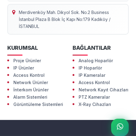
Merdivenköy Mah. Dikyol Sok. No.2 Business
İstanbul Plaza B Blok İç Kapı No:179 Kadıköy /
İSTANBUL
KURUMSAL
BAĞLANTILAR
Proje Ürünler
Analog Hoparlör
IP Ürünler
IP Hoparlör
Access Kontrol
IP Kameralar
Network Ürünler
Access Kontrol
İnterkom Ürünler
Network Kayıt Cihazları
Alarm Sistemleri
PTZ Kameralar
Görüntüleme Sistemleri
X-Ray Cihazları