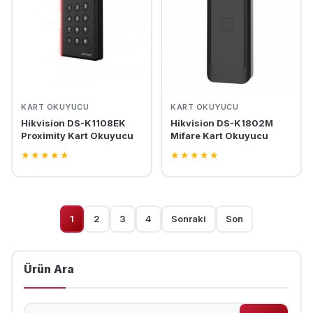
KART OKUYUCU
KART OKUYUCU
Hikvision DS-K1108EK
Hikvision DS-K1802M
Proximity Kart Okuyucu
Mifare Kart Okuyucu
★
★
★
★
★
★
★
★
★
★
1
2
3
4
Sonraki
Son
Ürün Ara