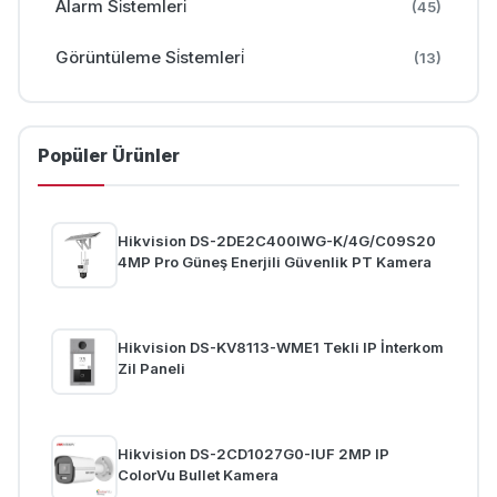
Alarm Si̇stemleri̇
(45)
Görüntüleme Si̇stemleri̇
(13)
Popüler Ürünler
Hikvision DS-2DE2C400IWG-K/4G/C09S20
4MP Pro Güneş Enerjili Güvenlik PT Kamera
Hikvision DS-KV8113-WME1 Tekli IP İnterkom
Zil Paneli
Hikvision DS-2CD1027G0-IUF 2MP IP
ColorVu Bullet Kamera