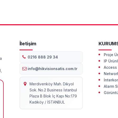
İletişim
KURUM
Proje Ü
0216 888 29 34
da
IP Ürün
Access 
info@hikvisionsatis.com.tr
l,
Network
İnterko
Merdivenköy Mah. Dikyol
Alarm S
Sok. No.2 Business İstanbul
Görüntü
Plaza B Blok İç Kapı No:179
Kadıköy / İSTANBUL