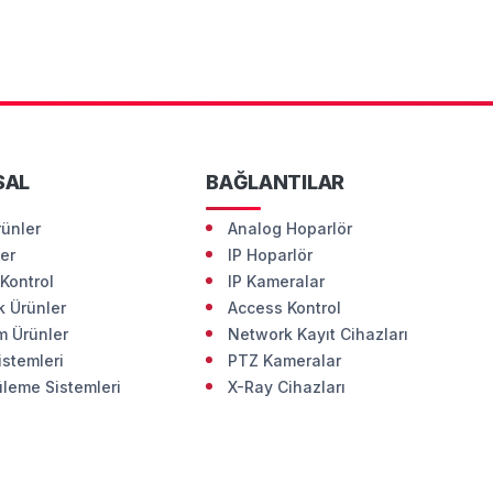
SAL
BAĞLANTILAR
rünler
Analog Hoparlör
ler
IP Hoparlör
Kontrol
IP Kameralar
 Ürünler
Access Kontrol
m Ürünler
Network Kayıt Cihazları
istemleri
PTZ Kameralar
leme Sistemleri
X-Ray Cihazları