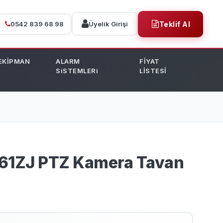
0542 839 68 98
Üyelik Girişi
Teklif Al
EKİPMAN
ALARM
FİYAT
SiSTEMLERi
LİSTESİ
661ZJ PTZ Kamera Tavan