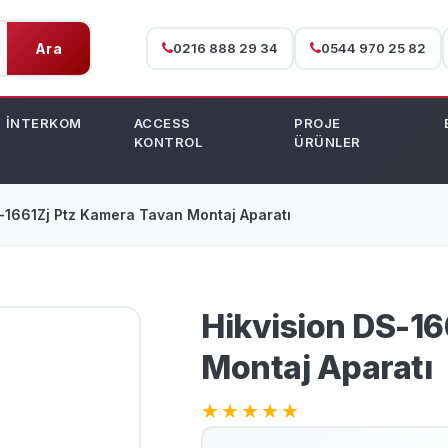
Ara
0216 888 29 34
0544 970 25 82
İNTERKOM
ACCESS
PROJE
KONTROL
ÜRÜNLER
 Ds-1661Zj Ptz Kamera Tavan Montaj Aparatı
Hikvision DS-1
Montaj Aparatı
★
★
★
★
★