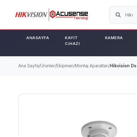
ANASAYFA
KAYIT
KAMERA
CiHAZI
Ana Sayfa
/
Ürünler
/
Eki̇pman
/
Montaj Aparatları
/
Hi̇kvi̇si̇on