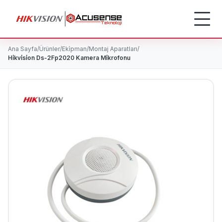
Ana Sayfa
/
Ürünler
/
Eki̇pman
/
Montaj Aparatları
/
Hi̇kvi̇si̇on Ds-2Fp2020 Kamera Mi̇krofonu