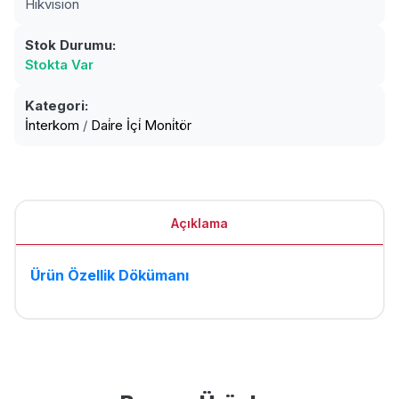
Hikvision
Stok Durumu:
Stokta Var
Kategori:
İnterkom
/
Dai̇re İçi̇ Moni̇tör
Açıklama
Ürün Özellik Dökümanı