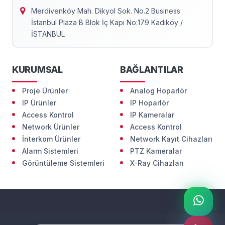
Merdivenköy Mah. Dikyol Sok. No.2 Business
İstanbul Plaza B Blok İç Kapı No:179 Kadıköy /
İSTANBUL
KURUMSAL
BAĞLANTILAR
Proje Ürünler
Analog Hoparlör
IP Ürünler
IP Hoparlör
Access Kontrol
IP Kameralar
Network Ürünler
Access Kontrol
İnterkom Ürünler
Network Kayıt Cihazları
Alarm Sistemleri
PTZ Kameralar
Görüntüleme Sistemleri
X-Ray Cihazları