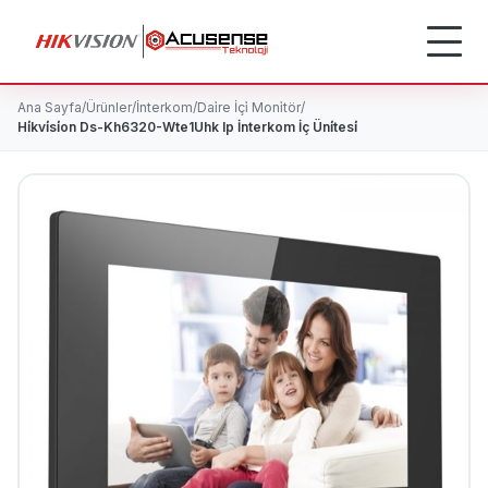
Ana Sayfa
/
Ürünler
/
İnterkom
/
Dai̇re İçi̇ Moni̇tör
/
Hi̇kvi̇si̇on Ds-Kh6320-Wte1Uhk Ip İnterkom İç Üni̇tesi̇