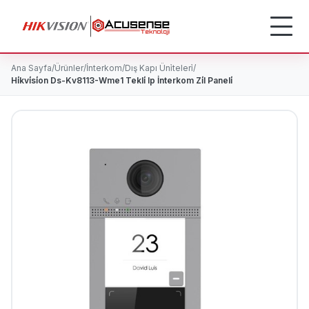
Ana Sayfa
/
Ürünler
/
İnterkom
/
Dış Kapı Üni̇teleri̇
/
Hi̇kvi̇si̇on Ds-Kv8113-Wme1 Tekli̇ Ip İnterkom Zi̇l Paneli̇