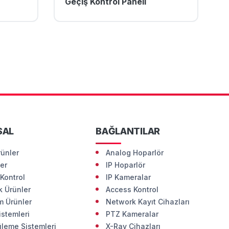
Geçiş Kontrol Paneli
SAL
BAĞLANTILAR
rünler
Analog Hoparlör
ler
IP Hoparlör
Kontrol
IP Kameralar
 Ürünler
Access Kontrol
m Ürünler
Network Kayıt Cihazları
istemleri
PTZ Kameralar
leme Sistemleri
X-Ray Cihazları