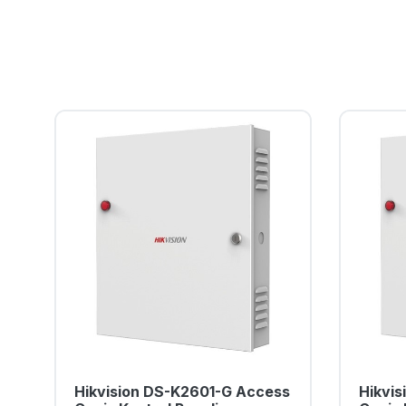
Hikvision DS-K2601-G Access
Hikvi