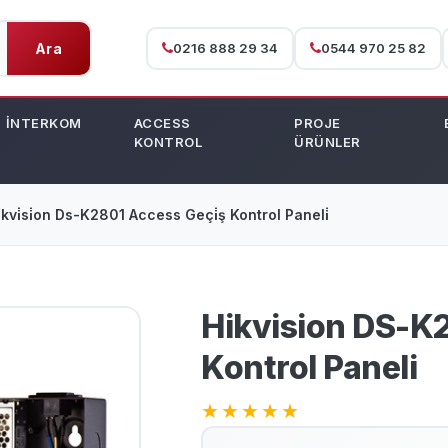
Ara
0216 888 29 34
0544 970 25 82
İNTERKOM
ACCESS
PROJE
KONTROL
ÜRÜNLER
i̇kvi̇si̇on Ds-K2801 Access Geçi̇ş Kontrol Paneli̇
Hikvision DS-K
Kontrol Paneli
★
★
★
★
★