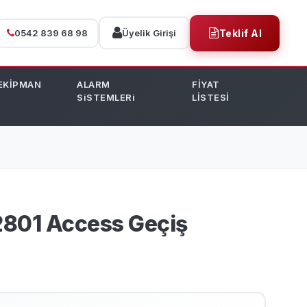
0542 839 68 98
Üyelik Girişi
Teklif Al
EKİPMAN
ALARM
FİYAT
SiSTEMLERi
LİSTESİ
2801 Access Geçiş