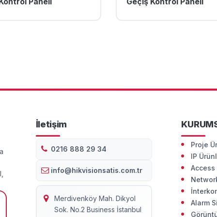
Kontrol Paneli
Geçiş Kontrol Paneli
İletişim
KURUM
Proje Ü
0216 888 29 34
da
IP Ürün
Access 
info@hikvisionsatis.com.tr
l,
Network
İnterko
Merdivenköy Mah. Dikyol
Alarm S
Sok. No.2 Business İstanbul
Görüntü