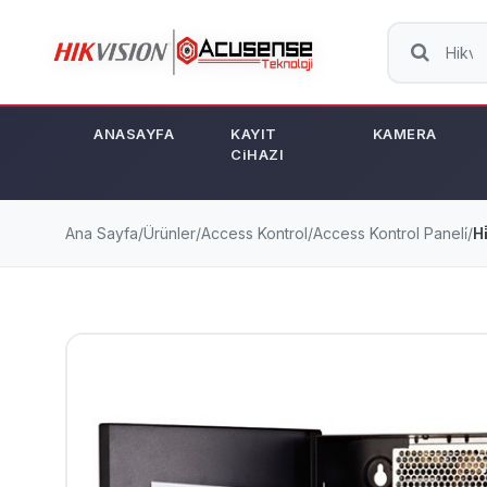
ANASAYFA
KAYIT
KAMERA
CiHAZI
Ana Sayfa
/
Ürünler
/
Access Kontrol
/
Access Kontrol Paneli̇
/
H