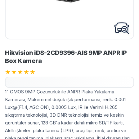
Hikvision iDS-2CD9396-AIS 9MP ANPR IP
Box Kamera
★
★
★
★
★
1" GMOS 9MP Çözünürlük ile ANPR Plaka Yakalama
Kamerası, Mükemmel düşük ışık performansı, renk: 0.001
Lux@(F1.4, AGC ON), 0.0005 Lux, IR ile Verimli H.265
sıkıştırma teknolojisi, 3D DNR teknolojisi temiz ve keskin
görüntüler sunar, 128 GB'a kadar dahili mikro SD/TF kartı,
Akıllı işlevler: plaka tanıma (LPR), araç tipi, renk, üretici ve
plaka rengi tanıma, plakasız araç yakalama, İhlal davranışları