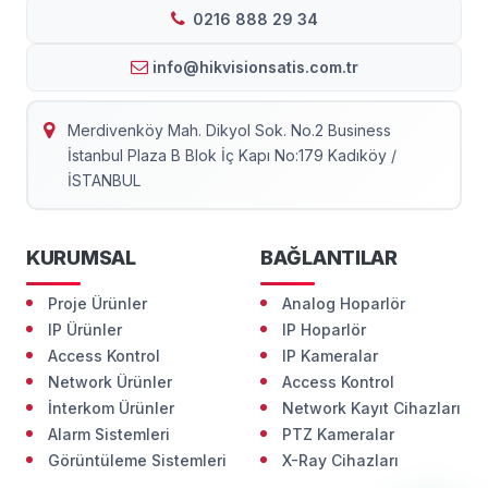
0216 888 29 34
info@hikvisionsatis.com.tr
Merdivenköy Mah. Dikyol Sok. No.2 Business
İstanbul Plaza B Blok İç Kapı No:179 Kadıköy /
İSTANBUL
KURUMSAL
BAĞLANTILAR
Proje Ürünler
Analog Hoparlör
IP Ürünler
IP Hoparlör
Access Kontrol
IP Kameralar
Network Ürünler
Access Kontrol
İnterkom Ürünler
Network Kayıt Cihazları
Alarm Sistemleri
PTZ Kameralar
Görüntüleme Sistemleri
X-Ray Cihazları