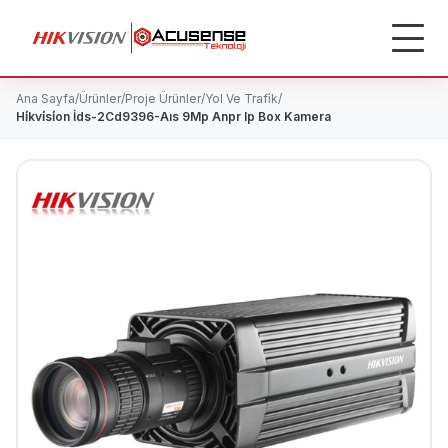
Ana Sayfa
/
Ürünler
/
Proje Ürünler
/
Yol Ve Trafi̇k
/
Hi̇kvi̇si̇on İds-2Cd9396-Aıs 9Mp Anpr Ip Box Kamera