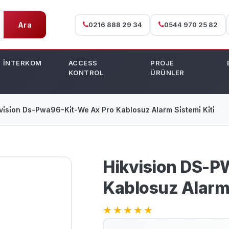
Ara
0216 888 29 34
0544 970 25 82
İNTERKOM
ACCESS
PROJE
KONTROL
ÜRÜNLER
kvi̇si̇on Ds-Pwa96-Ki̇t-We Ax Pro Kablosuz Alarm Si̇stemi̇ Ki̇ti̇
Hikvision DS-
Kablosuz Alarm 
★
★
★
★
★