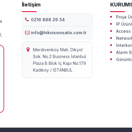
İletişim
KURUM
Proje Ü
0216 888 29 34
da
IP Ürün
Access 
info@hikvisionsatis.com.tr
l,
Network
İnterko
Merdivenköy Mah. Dikyol
Alarm S
Sok. No.2 Business İstanbul
Görüntü
Plaza B Blok İç Kapı No:179
Kadıköy / İSTANBUL