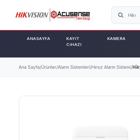
ANASAYFA
KAYIT
KAMERA
CiHAZI
Ana Sayfa
/
Ürünler
/
Alarm Si̇stemleri̇
/
Hırsız Alarm Si̇stemi̇
/
Hi̇