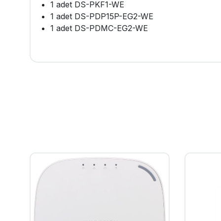
1 adet DS-PKF1-WE
1 adet DS-PDP15P-EG2-WE
1 adet DS-PDMC-EG2-WE