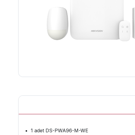
1 adet DS-PWA96-M-WE