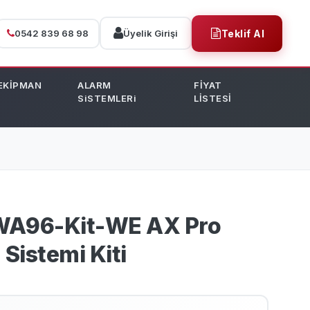
0542 839 68 98
Üyelik Girişi
Teklif Al
EKİPMAN
ALARM
FİYAT
SiSTEMLERi
LİSTESİ
PWA96-Kit-WE AX Pro
Sistemi Kiti