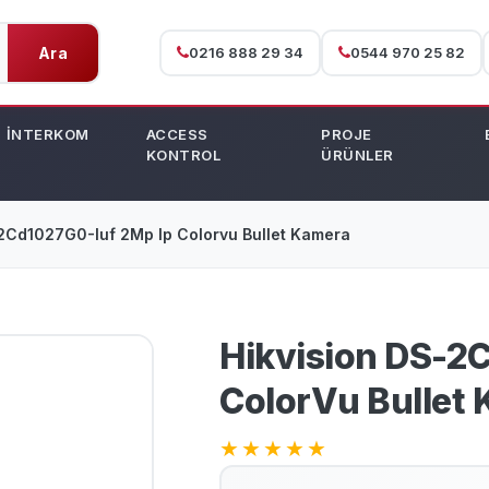
Ara
0216 888 29 34
0544 970 25 82
İNTERKOM
ACCESS
PROJE
KONTROL
ÜRÜNLER
Ds-2Cd1027G0-Iuf 2Mp Ip Colorvu Bullet Kamera
Hikvision DS-2
ColorVu Bullet
★
★
★
★
★