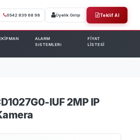
0542 839 68 98
Üyelik Girişi
Teklif Al
EKİPMAN
ALARM
FİYAT
SiSTEMLERi
LİSTESİ
CD1027G0-IUF 2MP IP
 Kamera