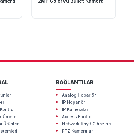
Kamera
2MP ColorVu Bullet Kamera
SAL
BAĞLANTILAR
rünler
Analog Hoparlör
ler
IP Hoparlör
Kontrol
IP Kameralar
 Ürünler
Access Kontrol
m Ürünler
Network Kayıt Cihazları
istemleri
PTZ Kameralar