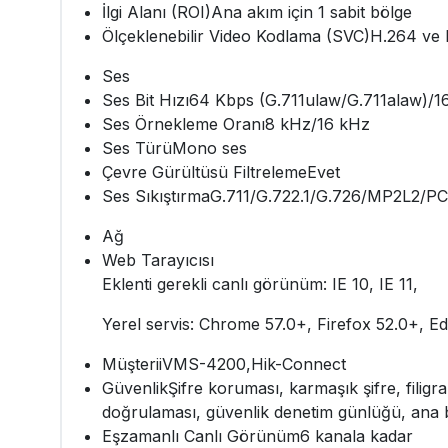
İlgi Alanı (ROI)
Ana akım için 1 sabit bölge
Ölçeklenebilir Video Kodlama (SVC)
H.264 ve 
Ses
Ses Bit Hızı
64 Kbps (G.711ulaw/G.711alaw)/16
Ses Örnekleme Oranı
8 kHz/16 kHz
Ses Türü
Mono ses
Çevre Gürültüsü Filtreleme
Evet
Ses Sıkıştırma
G.711/G.722.1/G.726/MP2L2/
Ağ
Web Tarayıcısı
Eklenti gerekli canlı görünüm: IE 10, IE 11,
Yerel servis: Chrome 57.0+, Firefox 52.0+, E
Müşteri
iVMS-4200,Hik-Connect
Güvenlik
Şifre koruması, karmaşık şifre, fili
doğrulaması, güvenlik denetim günlüğü, ana b
Eşzamanlı Canlı Görünüm
6 kanala kadar