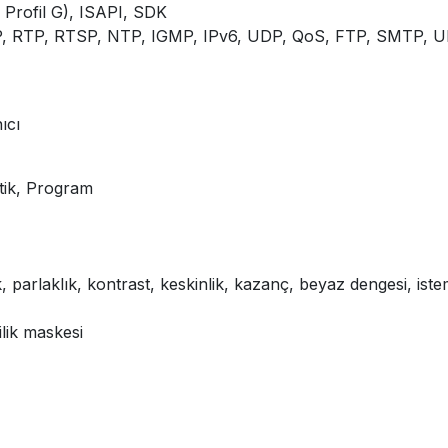
, Profil G), ISAPI, SDK
, RTP, RTSP, NTP, IGMP, IPv6, UDP, QoS, FTP, SMTP, 
ıcı
ik, Program
rlaklık, kontrast, keskinlik, kazanç, beyaz dengesi, istem
ilik maskesi