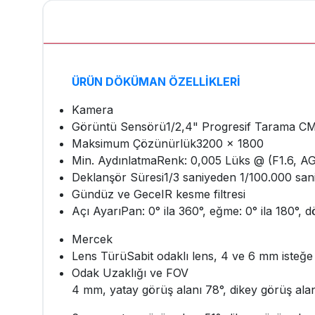
ÜRÜN DÖKÜMAN ÖZELLİKLERİ
Kamera
Görüntü Sensörü
1/2,4" Progresif Tarama 
Maksimum Çözünürlük
3200 × 1800
Min. Aydınlatma
Renk: 0,005 Lüks @ (F1.6, AG
Deklanşör Süresi
1/3 saniyeden 1/100.000 san
Gündüz ve Gece
IR kesme filtresi
Açı Ayarı
Pan: 0° ila 360°, eğme: 0° ila 180°, 
Mercek
Lens Türü
Sabit odaklı lens, 4 ve 6 mm isteğe
Odak Uzaklığı ve FOV
4 mm, yatay görüş alanı 78°, dikey görüş alan