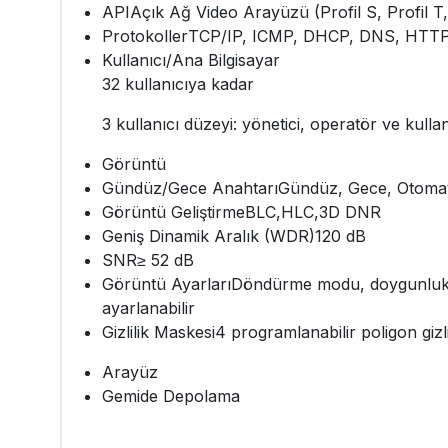
API
Açık Ağ Video Arayüzü (Profil S, Profil T
Protokoller
TCP/IP, ICMP, DHCP, DNS, HTTP
Kullanıcı/Ana Bilgisayar
32 kullanıcıya kadar
3 kullanıcı düzeyi: yönetici, operatör ve kullan
Görüntü
Gündüz/Gece Anahtarı
Gündüz, Gece, Otomat
Görüntü Geliştirme
BLC,HLC,3D DNR
Geniş Dinamik Aralık (WDR)
120 dB
SNR
≥ 52 dB
Görüntü Ayarları
Döndürme modu, doygunluk, pa
ayarlanabilir
Gizlilik Maskesi
4 programlanabilir poligon gizl
Arayüz
Gemide Depolama