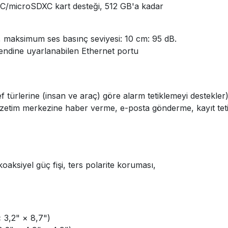
HC/microSDXC kart desteği, 512 GB'a kadar
 maksimum ses basınç seviyesi: 10 cm: 95 dB.
ndine uyarlanabilen Ethernet portu
ef türlerine (insan ve araç) göre alarm tetiklemeyi destekler
tim merkezine haber verme, e-posta gönderme, kayıt tetikl
ksiyel güç fişi, ters polarite koruması,
 3,2" × 8,7")