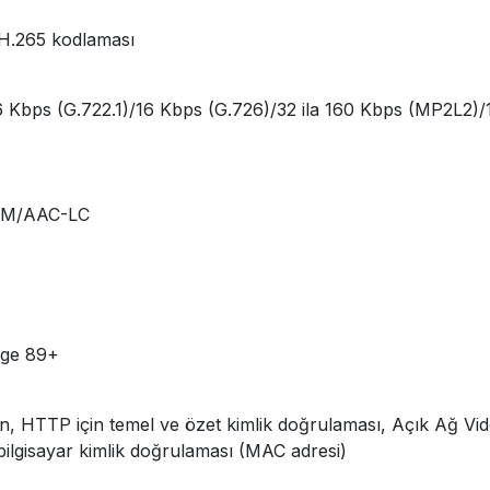
H.265 kodlaması
 Kbps (G.722.1)/16 Kbps (G.726)/32 ila 160 Kbps (MP2L2)/
PCM/AAC-LC
dge 89+
gran, HTTP için temel ve özet kimlik doğrulaması, Açık Ağ V
ilgisayar kimlik doğrulaması (MAC adresi)