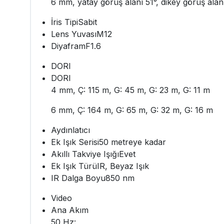
6 mm, yatay görüş alanı 51°, dikey görüş alan
İris Tipi
Sabit
Lens Yuvası
M12
Diyafram
F1.6
DORI
DORI
4 mm, Ç: 115 m, G: 45 m, G: 23 m, G: 11 m
6 mm, Ç: 164 m, G: 65 m, G: 32 m, G: 16 m
Aydınlatıcı
Ek Işık Serisi
50 metreye kadar
Akıllı Takviye Işığı
Evet
Ek Işık Türü
IR, Beyaz Işık
IR Dalga Boyu
850 nm
Video
Ana Akım
50 Hz: