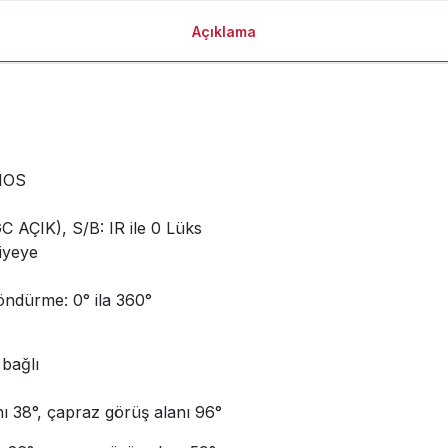
Açıklama
CMOS
C AÇIK), S/B: IR ile 0 Lüks
iyeye
döndürme: 0° ila 360°
 bağlı
ı 38°, çapraz görüş alanı 96°