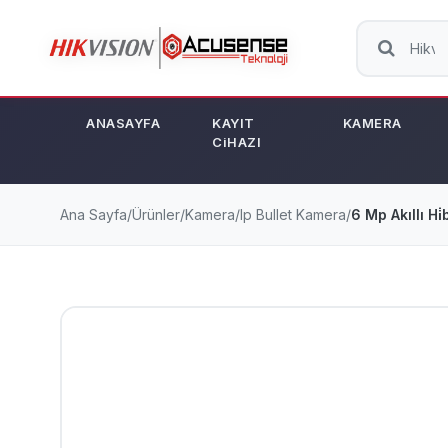
ANASAYFA
KAYIT
KAMERA
CiHAZI
Ana Sayfa
/
Ürünler
/
Kamera
/
Ip Bullet Kamera
/
6 Mp Akıllı Hi̇