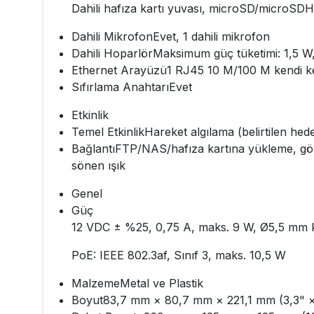
Dahili hafıza kartı yuvası, microSD/microSD
Dahili Mikrofon
Evet, 1 dahili mikrofon
Dahili Hoparlör
Maksimum güç tüketimi: 1,5 W,
Ethernet Arayüzü
1 RJ45 10 M/100 M kendi ke
Sıfırlama Anahtarı
Evet
Etkinlik
Temel Etkinlik
Hareket algılama (belirtilen hed
Bağlantı
FTP/NAS/hafıza kartına yükleme, göze
sönen ışık
Genel
Güç
12 VDC ± %25, 0,75 A, maks. 9 W, Ø5,5 mm koa
PoE: IEEE 802.3af, Sınıf 3, maks. 10,5 W
Malzeme
Metal ve Plastik
Boyut
83,7 mm × 80,7 mm × 221,1 mm (3,3" ×