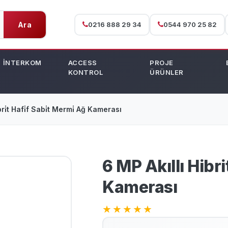
Ara
0216 888 29 34
0544 970 25 82
İNTERKOM
ACCESS
PROJE
KONTROL
ÜRÜNLER
bri̇t Hafi̇f Sabi̇t Mermi̇ Ağ Kamerası
6 MP Akıllı Hibr
Kamerası
★
★
★
★
★