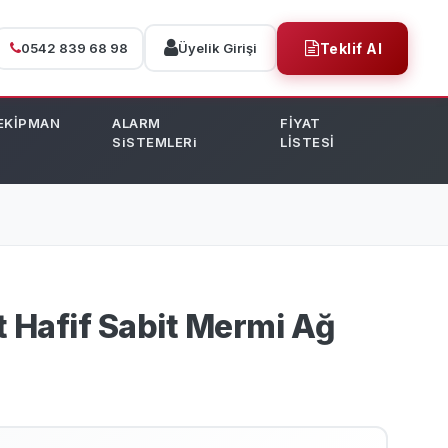
0542 839 68 98
Üyelik Girişi
Teklif Al
EKİPMAN
ALARM
FİYAT
SiSTEMLERi
LİSTESİ
it Hafif Sabit Mermi Ağ