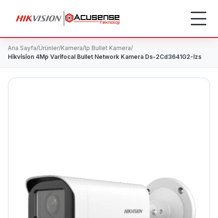
Ana Sayfa
/
Ürünler
/
Kamera
/
Ip Bullet Kamera
/
Hi̇kvi̇si̇on 4Mp Vari̇focal Bullet Network Kamera Ds-2Cd3641G2-Izs