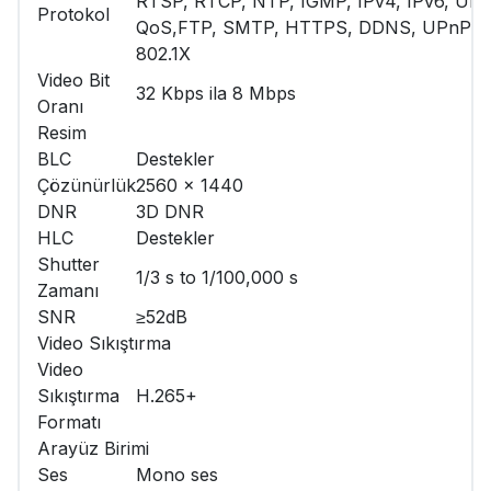
RTSP, RTCP, NTP, IGMP, IPv4, IPv6, UDP
Protokol
QoS,FTP, SMTP, HTTPS, DDNS, UPnP,
802.1X
Video Bit
32 Kbps ila 8 Mbps
Oranı
Resim
BLC
Destekler
Çözünürlük
2560 × 1440
DNR
3D DNR
HLC
Destekler
Shutter
1/3 s to 1/100,000 s
Zamanı
SNR
≥52dB
Video Sıkıştırma
Video
Sıkıştırma
H.265+
Formatı
Arayüz Birimi
Ses
Mono ses