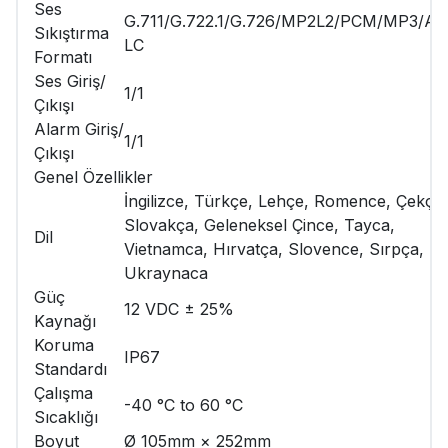
Ses
G.711/G.722.1/G.726/MP2L2/PCM/MP3/AA
Sıkıştırma
LC
Formatı
Ses Giriş/
1/1
Çıkışı
Alarm Giriş/
1/1
Çıkışı
Genel Özellikler
İngilizce, Türkçe, Lehçe, Romence, Çekçe,
Slovakça, Geleneksel Çince, Tayca,
Dil
Vietnamca, Hırvatça, Slovence, Sırpça,
Ukraynaca
Güç
12 VDC ± 25%
Kaynağı
Koruma
IP67
Standardı
Çalışma
-40 °C to 60 °C
Sıcaklığı
Boyut
Ø 105mm × 252mm