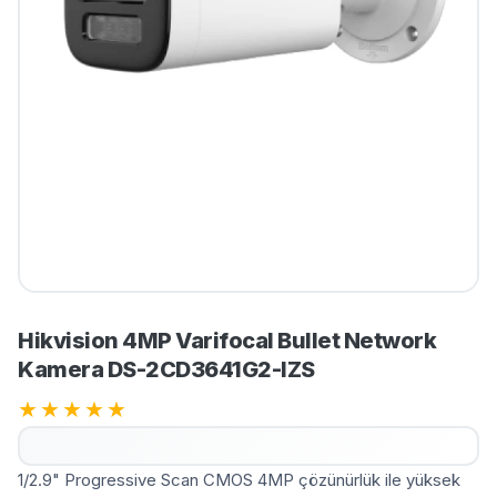
Hikvision 4MP Varifocal Bullet Network
Kamera DS-2CD3641G2-IZS
★
★
★
★
★
1/2.9" Progressive Scan CMOS 4MP çözünürlük ile yüksek