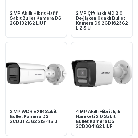
2 MP Akıllı Hibrit Hafif
2 MP Çift Işıklı MD 2.0
Sabit Bullet Kamera DS
Değişken Odaklı Bullet
2CD1021G2 LIU F
Kamera DS 2CD1623G2
LIZ S U
2 MP WDR EXIR Sabit
4 MP Akıllı Hibrit Işık
Bullet Kamera DS
Hareketi 2.0 Sabit
2CD3T23G2 2IS 4IS U
Bullet Kamera DS
2CD3041G2 LIUF