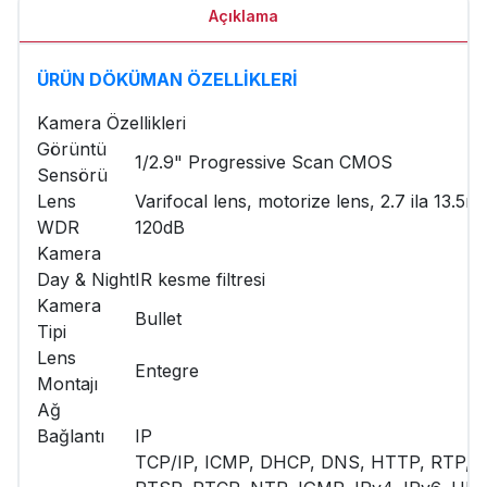
Açıklama
ÜRÜN DÖKÜMAN ÖZELLİKLERİ
Kamera Özellikleri
Görüntü
1/2.9" Progressive Scan CMOS
Sensörü
Lens
Varifocal lens, motorize lens, 2.7 ila 13.5
WDR
120dB
Kamera
Day & Night
IR kesme filtresi
Kamera
Bullet
Tipi
Lens
Entegre
Montajı
Ağ
Bağlantı
IP
TCP/IP, ICMP, DHCP, DNS, HTTP, RTP,